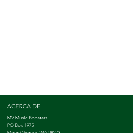
ACERCA DE
MV Music Boosters
PO Box 1975
Mount Vernon, WA 98273