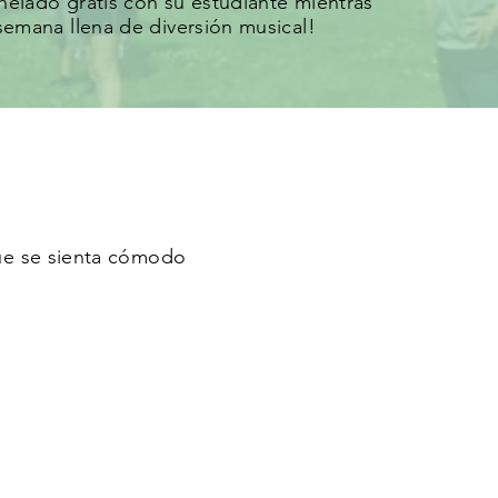
 helado gratis con su estudiante mientras
emana llena de diversión musical!
que se sienta cómodo