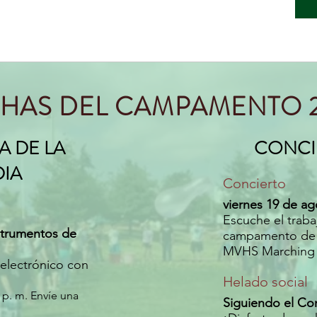
HAS DEL CAMPAMENTO 
 DE LA
CONCI
DIA
Concierto
viernes 19 de ag
Escuche el traba
nstrumentos de
campamento de 
MVHS Marching
 electrónico con
Helado social
 p. m. Envíe una
Siguiendo el Co