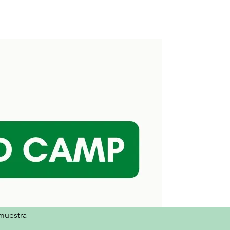
Coro
Mariachi
More
muestra