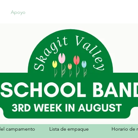
Apoyo
Banda
Orquesta
del campamento
Lista de empaque
Horario de 